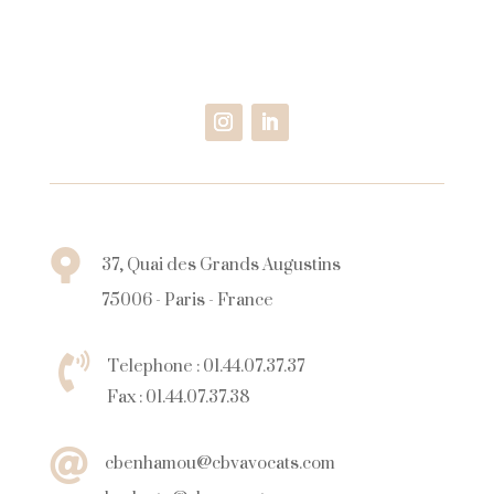
37, Quai des Grands Augustins

75006 - Paris - France
Telephone :
01.44.07.37.37

Fax :
01.44.07.37.38
cbenhamou@cbvavocats.com
