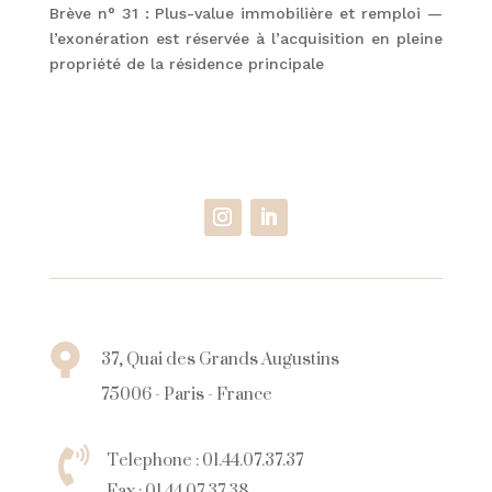
Brève n° 31 : Plus-value immobilière et remploi —
l’exonération est réservée à l’acquisition en pleine
propriété de la résidence principale
37, Quai des Grands Augustins

75006 - Paris - France
Telephone :
01.44.07.37.37

Fax :
01.44.07.37.38